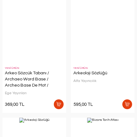
YENİ ÜRÜN
YENİ ÜRÜN
Arkeo Sözcük Tabanı /
Arkeoloji Sözlüğü
Archaeo Word Base /
Alfa Yayıncılık
Archeo Base De Mot /
Archaeo Wort Basis
Ege Yayınları
369,00 TL
595,00 TL