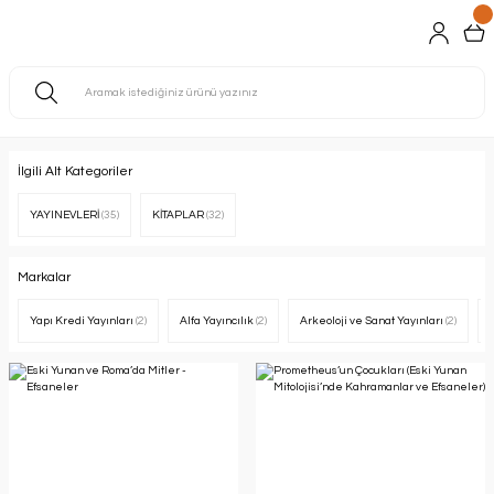
İlgili Alt Kategoriler
YAYINEVLERİ
(35)
KİTAPLAR
(32)
Markalar
Yapı Kredi Yayınları
(2)
Alfa Yayıncılık
(2)
Arkeoloji ve Sanat Yayınları
(2)