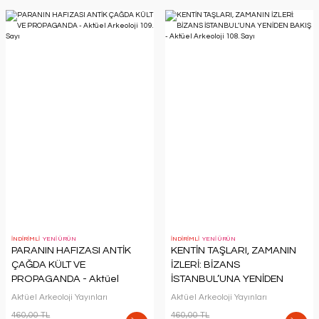
İNDİRİMLİ
YENİ ÜRÜN
İNDİRİMLİ
YENİ ÜRÜN
PARANIN HAFIZASI ANTİK
KENTİN TAŞLARI, ZAMANIN
ÇAĞDA KÜLT VE
İZLERİ: BİZANS
PROPAGANDA - Aktüel
İSTANBUL’UNA YENİDEN
Arkeoloji 109. Sayı
BAKIŞ - Aktüel Arkeoloji 108.
Aktüel Arkeoloji Yayınları
Aktüel Arkeoloji Yayınları
Sayı
460,00 TL
460,00 TL