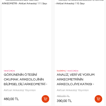
YENİ ÜRÜN
İNDİRİMLİ
YENİ ÜRÜN
GÖRÜNENİN ÖTESİNİ
ANALİZ, VERİ VE YORUM:
OKUMAK: ARKEOLOJİNİN
ARKEOMETRİNİN
BİLİMSEL DİLİ ARKEOMETRİ -
ARKEOLOJİYE KATKISI -
Aktüel Arkeoloji 111. Sayı
Aktüel Arkeoloji 110. Sayı
Aktüel Arkeoloji Yayınları
Aktüel Arkeoloji Yayınları
460,00 TL
460,00 TL
390,00 TL