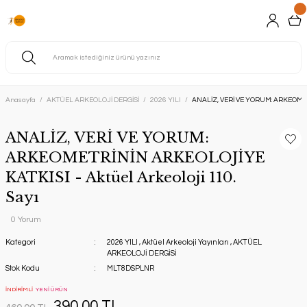
Anasayfa
AKTÜEL ARKEOLOJİ DERGİSİ
2026 YILI
ANALİZ, VERİ VE YORUM: ARKEOMETR
ANALİZ, VERİ VE YORUM:
ARKEOMETRİNİN ARKEOLOJİYE
KATKISI - Aktüel Arkeoloji 110.
Sayı
0 Yorum
Kategori
2026 YILI
,
Aktüel Arkeoloji Yayınları
,
AKTÜEL
ARKEOLOJİ DERGİSİ
Stok Kodu
MLT8DSPLNR
İNDİRİMLİ
YENİ ÜRÜN
390,00 TL