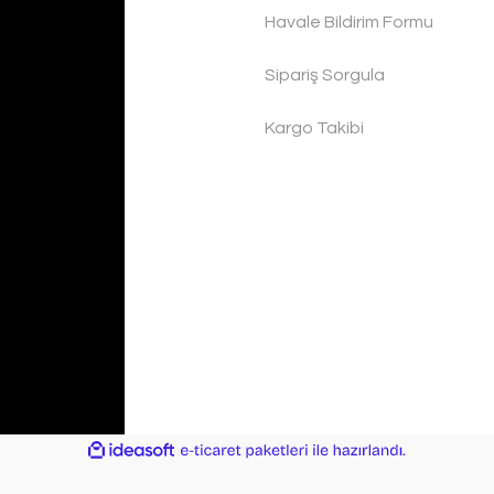
Havale Bildirim Formu
Sipariş Sorgula
Kargo Takibi
ile
ideasoft
e-
hazırlandı.
ticaret
paketleri