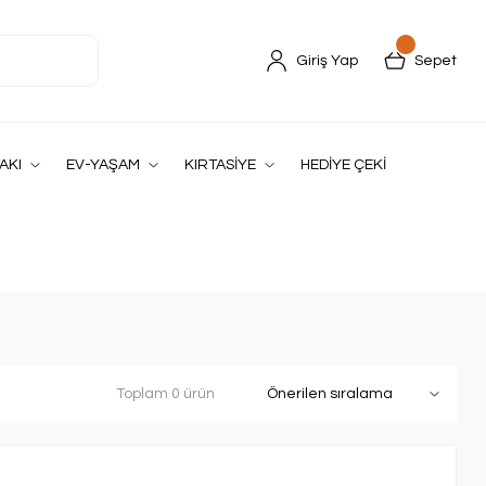
Giriş Yap
Sepet
AKI
EV-YAŞAM
KIRTASİYE
HEDİYE ÇEKİ
Toplam 0 ürün